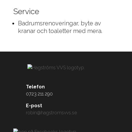
Service
Badrumsrenoveringar, byte av
kranar och toaletter med mera.
Telefon
0723 211 290
E-post
robin@hagstromsvvs.se