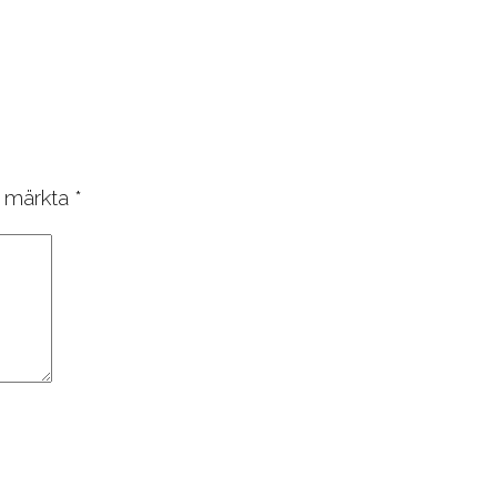
r märkta
*