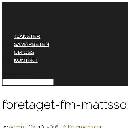
TJÄNSTER
SAMARBETEN
OM OSS
KONTAKT
Välj en sida
foretaget-fm-mattsso
av
admin
|
Okt 10, 2016
|
0 Kommentarer