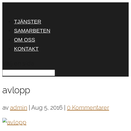
TJÄNSTER
SAMARBETEN
OM OSS
KONTAKT
Välj en sida
avlopp
av
admin
|
Aug 5, 2016
|
0 Kommentarer